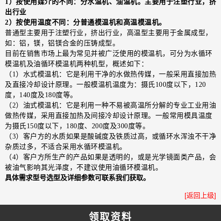
1）按使用媒介的不同：分水温机、油温机。主要用于注塑行业，挤
出行业
2）按使用温度不同：分普通模温机和高温模温机。
普通型主要用于注塑行业，挤出行业，高温型主要用于金属成型，
如：铝，镁，铝镁合金的压铸成型。
目前在销售市场上最为常见并被广泛使用的模温机，可分为水循环
模温机及油循环模温机两种机型，概述如下：
（1）水式模温机：它是利用干净的水做热传媒，一般采用直接加热
及直接冷却设计原理。一般模温机温度为：摄氏100度以下，120
度，140度及180度等。
（2）油式模温机：它是利用一种不易被高温所分解的专业工业用油
做热传媒，采用直接加热及间接冷却设计原理。一般常用模具温度
为摄氏150度以下，180度、200度及300度等。
（3）客户方的水质如果是酸碱度及铁质过高，或循环水浑浊不干净
杂质过多，不适合采用水循环模温机。
（4）客户方所生产的产品如果是透明的，或是光学镜面类产品，会
被油气影响其光泽度，不建议使用油循环模温机。
具体需求型号选型及详细参数可联系我们获取。
[返回上级]
领取资料