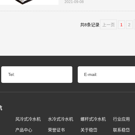
2021-09-08
再高，如果在规定的时间内没有进行
题。尤其
共8条记录
上一页
1
2
Tel:
E-mail:
航
风冷式冷水机
水冷式冷水机
螺杆式冷水机
行业应用
产品中心
荣誉证书
关于稳岱
联系稳岱