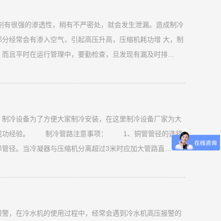
有很强的渗透性，稍有不严密处，就会发生泄漏。造成制冷
部分经常会有渗入空气，引起高压升高，压缩机耗功增 大，制
，而且平时在运行管理中，要勤检查，旦发现有漏及时排
冰堵的常发部位。由于制冷剂中含有水分，当制冷剂经膨胀
粒，部分或全部堵塞膨胀阀的阀孔
，制冷设备为了方便大家制冷安装，在这里制冷设备厂家为大
的成功经验。 制冷管路注意事项： 1、铜管管径的选择
择管径。当冷凝器与压缩机分离超过3米时应加大管路直
400mm以上距离，出风口与障碍物保持3米以上距离。
上标明的排气和
报警，在冷水机的使用过程中，经常会遇到冷水机高压报警的