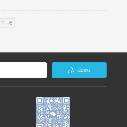
任何的维护与保养，那么冷水机都可能出现不同程度的故障问
下一页
点击领取