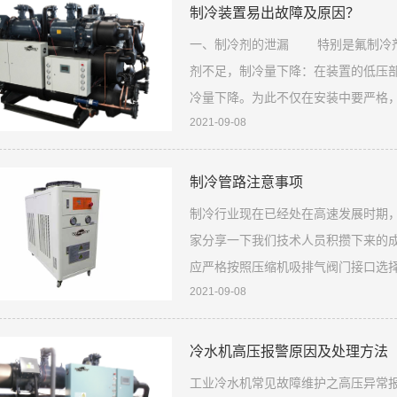
制冷装置易出故障及原因？
一、制冷剂的泄漏 特别是氟制冷剂
剂不足，制冷量下降：在装置的低压
冷量下降。为此不仅在安装中要严格
2021-09-08
除。 二、脏堵和冰堵 膨胀閥是
阀，节流降温会使水分析出并结成冰
制冷管路注意事项
制冷行业现在已经处在高速发展时期
家分享一下我们技术人员积攒下来
应严格按照压缩机吸排气阀门接口选
2021-09-08
径。 2、冷凝器吸风面与墙壁保持
3、储液罐管径进出口管径按机组样本
冷水机高压报警原因及处理方法
工业冷水机常见故障维护之高压异常