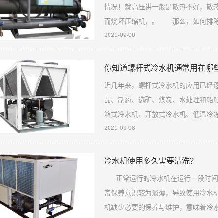
情况！就高压讲一般是散热不好，散
而烧坏压缩机，。 那么，如何排除
2021-09-08
高压故障的原因如下： (1)冷却水
30~35℃，水温高，散热不良，必
你知道螺杆式冷水机通常用在哪
近几年来，螺杆式冷水机的应用已经
品、制药、选矿、煤炭、水处理和船
箱式冷水机、开放式冷水机、低温冷
2021-09-08
制冷应用日益广泛，制冷工业水平已
人们的生活质量。今天我们简要谈谈螺
领域
冷水机使用多久需要清洗？
正常运行的冷水机在运行一段时间之
常保养意识较为淡薄，导致使用冷水
机缺少必要的保养与维护，意味着冷