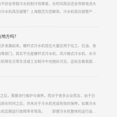
热不好会导致冷水机制冷效果差，长时间高压还会导致电流大
冷水机高压报警？上海稳岱为您解答。冷水机高压报警产生
温偏高，冷凝效果不良。冷水机组要求的冷却水额定工况在
然导致冷凝压力高，这种现象往往发生在高温季节。
些地方吗？
逐步发展起来。螺杆式冷水机现在大量应用于化工、石油、食
舶等部门。其实不光是螺杆式冷水机，风冷箱式冷水机、水冷
冻机等在日常生活或工业制冷中也随处可见，这标志着我国的
经有了很大幅度的提升，从而改善各个工厂的生产效率，提高
杆式冷水机常用的3大领域。浅谈螺杆式冷水机常用的3个大
后，需要进行维护与保养。而对于很多企业而言，由于日
机很长时间之后，并未对于冷水机完成有效的保养。如果冷水
水机后期运行故障率非常高。 即便冷水机整体的运行品质